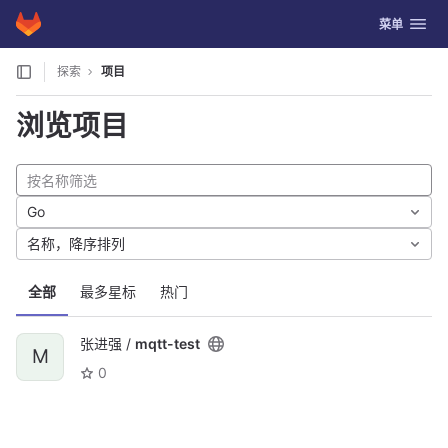
GitLab
切换导航
菜单
Skip to content
探索
项目
浏览项目
Go
名称，降序排列
全部
最多星标
热门
张进强 /
mqtt-test
M
0