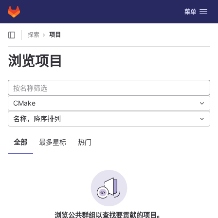
GitLab
切换导航
菜单
Skip to content
探索
项目
浏览项目
CMake
名称，降序排列
全部
最多星标
热门
浏览公共群组以查找要贡献的项目。