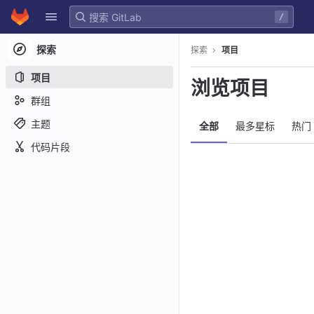
GitLab
/
Skip to content
探索
探索
项目
项目
浏览项目
群组
主题
全部
最多星标
热门
代码片段