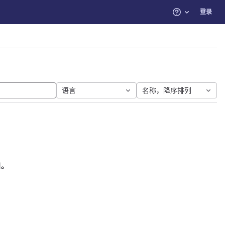
登录
帮助
语言
名称，降序排列
目。