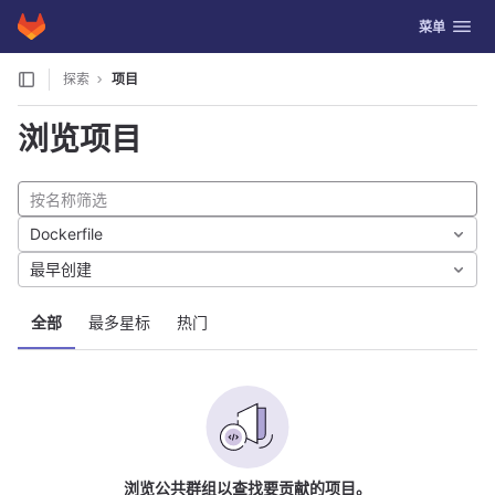
GitLab
切换导航
菜单
Skip to content
探索
项目
浏览项目
Dockerfile
最早创建
全部
最多星标
热门
浏览公共群组以查找要贡献的项目。