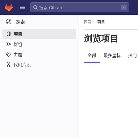
GitLab
/
Skip to content
探索
探索
项目
项目
浏览项目
群组
主题
全部
最多星标
热门
代码片段