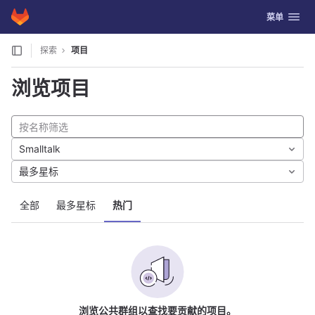
GitLab
切换导航
菜单
Skip to content
探索
项目
浏览项目
Smalltalk
最多星标
全部
最多星标
热门
浏览公共群组以查找要贡献的项目。