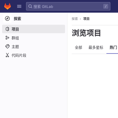
GitLab
/
Skip to content
探索
探索
项目
项目
浏览项目
群组
主题
全部
最多星标
热门
代码片段