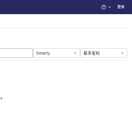
登录
帮助
Smarty
最多星标
目。