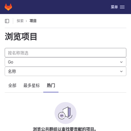
GitLab
切换导航
菜单
Skip to content
探索
项目
浏览项目
Go
名称
全部
最多星标
热门
浏览公共群组以查找要贡献的项目。