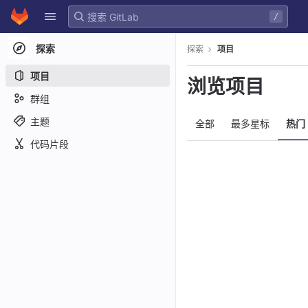
GitLab
/
Skip to content
探索
探索
项目
项目
浏览项目
群组
主题
全部
最多星标
热门
代码片段