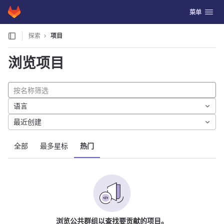
GitLab
切换导航
菜单
Skip to content
探索
项目
浏览项目
语言
最近创建
全部
最多星标
热门
浏览公共群组以查找要贡献的项目。