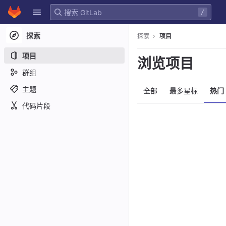
GitLab
/
Skip to content
探索
探索
项目
项目
浏览项目
群组
主题
全部
最多星标
热门
代码片段