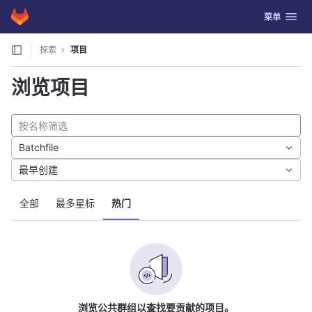
GitLab
切换导航
菜单
Skip to content
探索
项目
浏览项目
Batchfile
最早创建
全部
最多星标
热门
浏览公共群组以查找要贡献的项目。