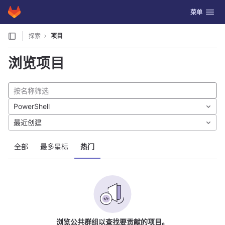
GitLab
切换导航
菜单
Skip to content
探索
项目
浏览项目
PowerShell
最近创建
全部
最多星标
热门
浏览公共群组以查找要贡献的项目。