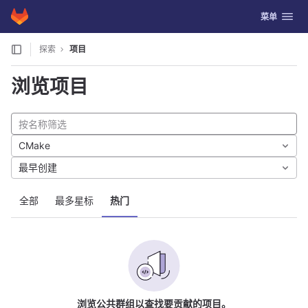
GitLab
切换导航
菜单
Skip to content
探索
项目
浏览项目
CMake
最早创建
全部
最多星标
热门
浏览公共群组以查找要贡献的项目。