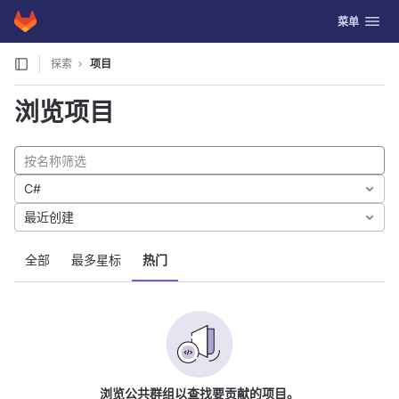
GitLab
切换导航
菜单
Skip to content
探索
项目
浏览项目
C#
最近创建
全部
最多星标
热门
浏览公共群组以查找要贡献的项目。