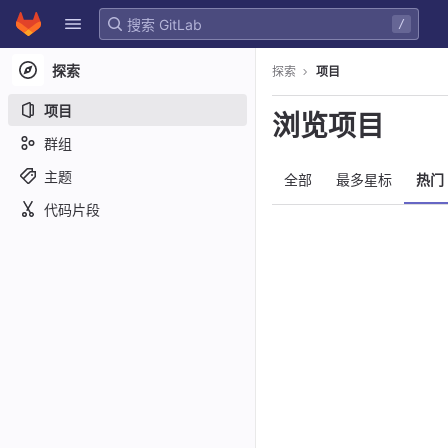
GitLab
/
Skip to content
探索
探索
项目
项目
浏览项目
群组
主题
全部
最多星标
热门
代码片段