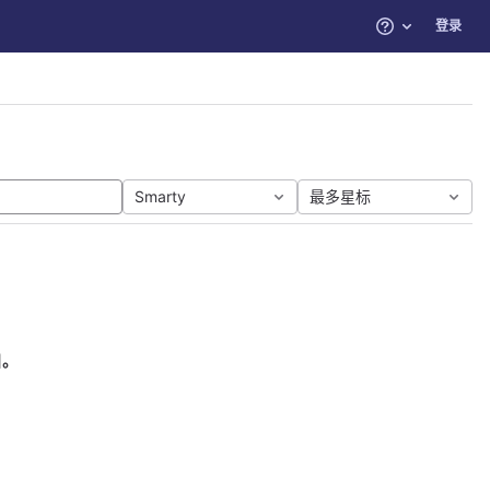
登录
帮助
Smarty
最多星标
目。