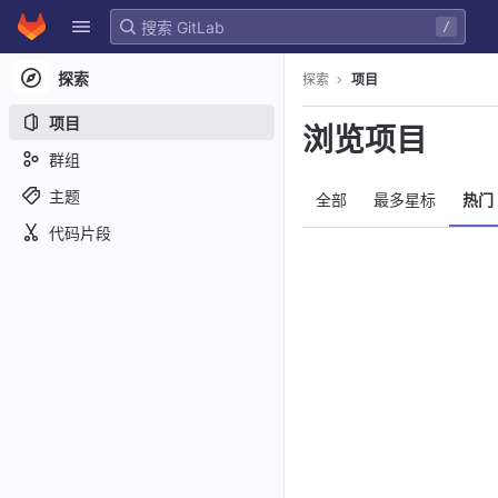
GitLab
/
Skip to content
探索
探索
项目
项目
浏览项目
群组
主题
全部
最多星标
热门
代码片段