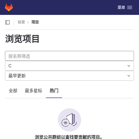
GitLab
切换导航
菜单
Skip to content
探索
项目
浏览项目
C
最早更新
全部
最多星标
热门
浏览公共群组以查找要贡献的项目。