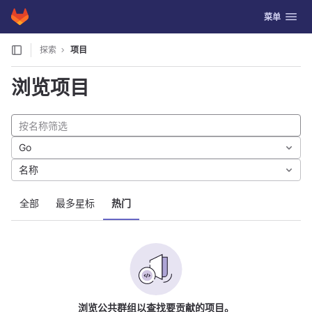
GitLab
切换导航
菜单
Skip to content
探索
项目
浏览项目
Go
名称
全部
最多星标
热门
浏览公共群组以查找要贡献的项目。