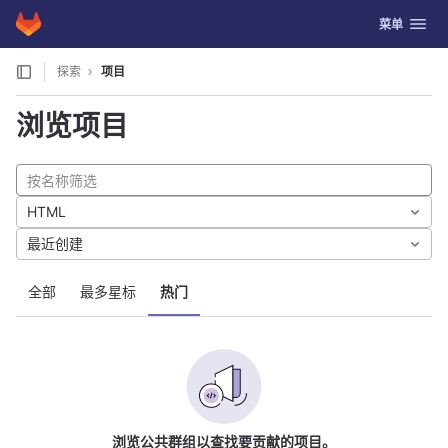
GitLab
切换导航
菜单
Skip to content
探索
项目
浏览项目
HTML
最近创建
全部
最多星标
热门
浏览公共群组以查找要贡献的项目。