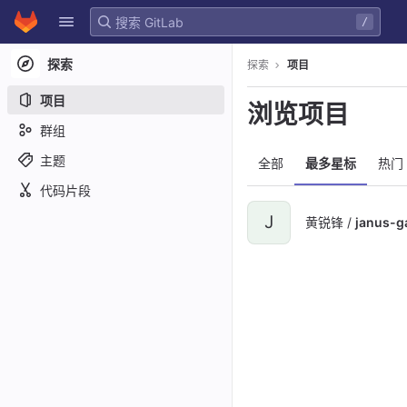
GitLab
/
Skip to content
探索
探索
项目
项目
浏览项目
群组
主题
全部
最多星标
热门
代码片段
J
黄锐锋 /
janus-g