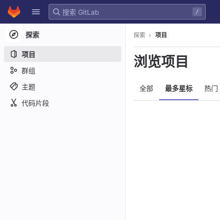
GitLab
/
Skip to content
探索
探索
项目
项目
浏览项目
群组
主题
全部
最多星标
热门
代码片段