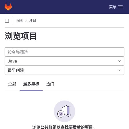
GitLab
切换导航
菜单
Skip to content
探索
项目
浏览项目
Java
最早创建
全部
最多星标
热门
浏览公共群组以查找要贡献的项目。