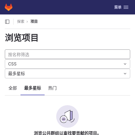
GitLab
切换导航
菜单
Skip to content
探索
项目
浏览项目
CSS
最多星标
全部
最多星标
热门
浏览公共群组以查找要贡献的项目。