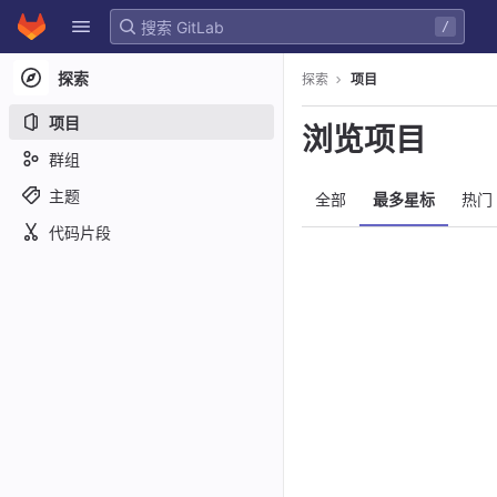
GitLab
/
Skip to content
探索
探索
项目
项目
浏览项目
群组
主题
全部
最多星标
热门
代码片段