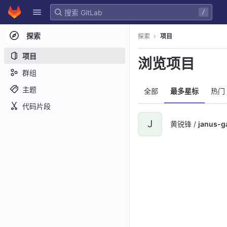
GitLab
/
Skip to content
探索
探索
项目
项目
浏览项目
群组
主题
全部
最多星标
热门
代码片段
J
黄锐锋 /
janus-g