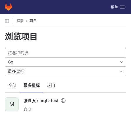
GitLab
切换导航
菜单
Skip to content
探索
项目
浏览项目
Go
最多星标
全部
最多星标
热门
张进强 /
mqtt-test
M
0