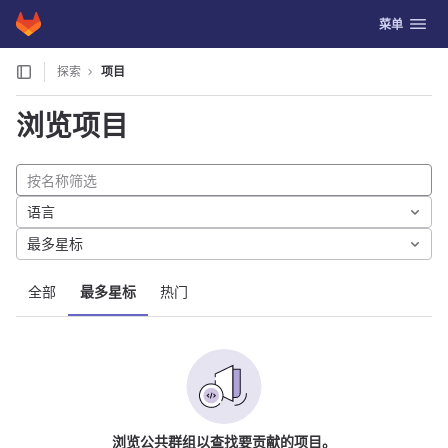
GitLab
切换导航
菜单
Skip to content
探索
项目
浏览项目
语言
最多星标
全部
最多星标
热门
浏览公共群组以查找要贡献的项目。