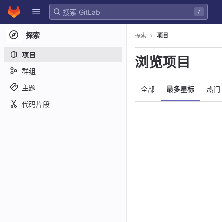
GitLab
/
Skip to content
探索
探索
项目
项目
浏览项目
群组
主题
全部
最多星标
热门
代码片段