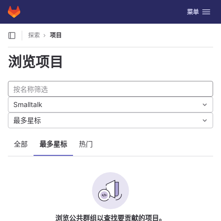
GitLab
切换导航
菜单
Skip to content
探索
项目
浏览项目
Smalltalk
最多星标
全部
最多星标
热门
浏览公共群组以查找要贡献的项目。