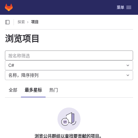
GitLab
切换导航
菜单
Skip to content
探索
项目
浏览项目
C#
名称，降序排列
全部
最多星标
热门
浏览公共群组以查找要贡献的项目。