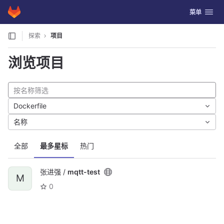
GitLab
切换导航
菜单
Skip to content
探索
项目
浏览项目
Dockerfile
名称
全部
最多星标
热门
张进强 /
mqtt-test
M
0