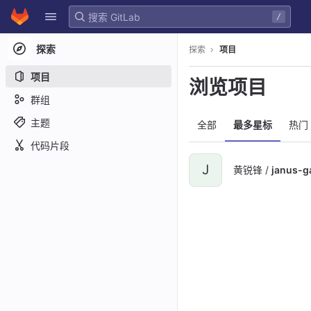
GitLab
/
Skip to content
探索
探索
项目
项目
浏览项目
群组
主题
全部
最多星标
热门
代码片段
J
黄锐锋 /
janus-g