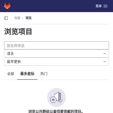
GitLab
切换导航
菜单
Skip to content
探索
项目
浏览项目
语言
最早更新
全部
最多星标
热门
浏览公共群组以查找要贡献的项目。