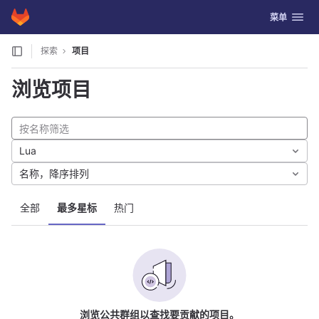
GitLab
切换导航
菜单
Skip to content
探索
项目
浏览项目
Lua
名称，降序排列
全部
最多星标
热门
浏览公共群组以查找要贡献的项目。