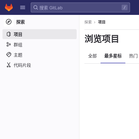
GitLab
/
Skip to content
探索
探索
项目
项目
浏览项目
群组
主题
全部
最多星标
热门
代码片段