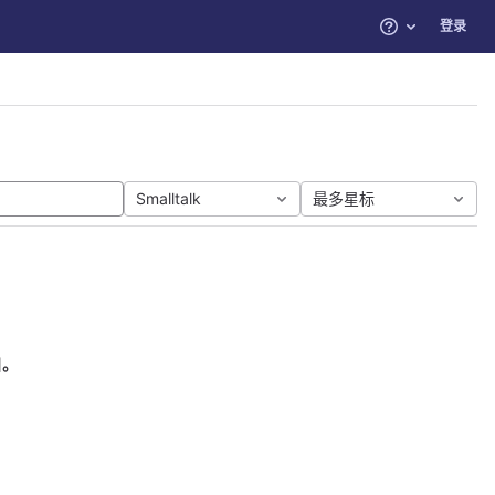
登录
帮助
Smalltalk
最多星标
目。