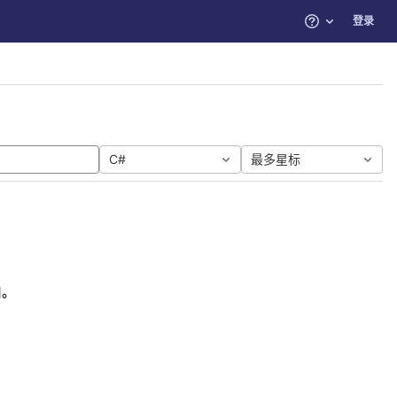
登录
帮助
C#
最多星标
目。