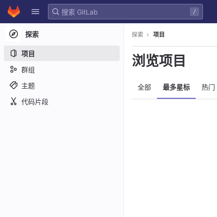
GitLab
/
Skip to content
探索
探索
项目
项目
浏览项目
群组
主题
全部
最多星标
热门
代码片段