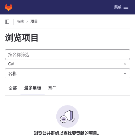
GitLab
切换导航
菜单
Skip to content
探索
项目
浏览项目
C#
名称
全部
最多星标
热门
浏览公共群组以查找要贡献的项目。