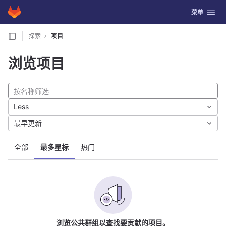
GitLab
切换导航
菜单
Skip to content
探索
项目
浏览项目
Less
最早更新
全部
最多星标
热门
浏览公共群组以查找要贡献的项目。