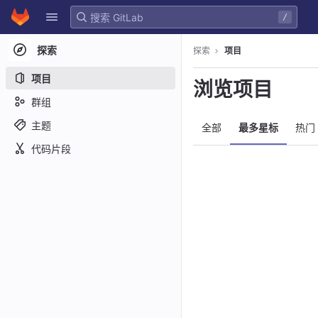
GitLab
/
Skip to content
探索
探索
项目
项目
浏览项目
群组
主题
全部
最多星标
热门
代码片段