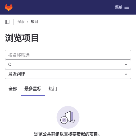
GitLab
切换导航
菜单
Skip to content
探索
项目
浏览项目
C
最近创建
全部
最多星标
热门
浏览公共群组以查找要贡献的项目。