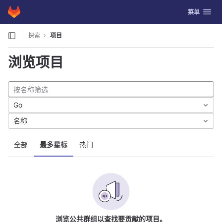
GitLab
切换导航
菜单
Skip to content
探索
项目
浏览项目
Go
名称
全部
最多星标
热门
浏览公共群组以查找要贡献的项目。