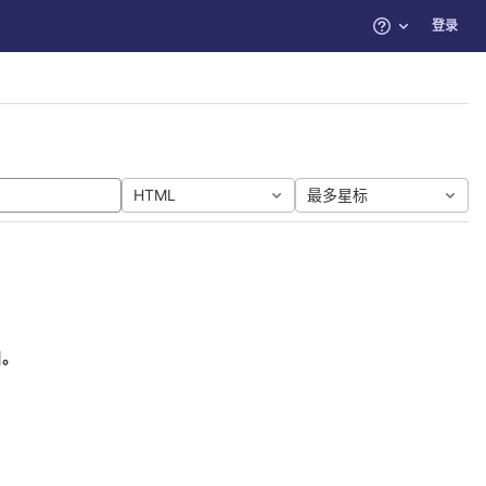
登录
帮助
HTML
最多星标
目。