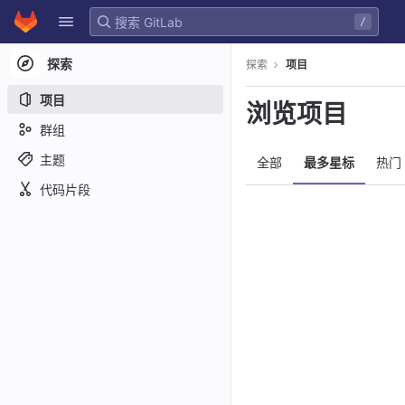
GitLab
/
Skip to content
探索
探索
项目
项目
浏览项目
群组
主题
全部
最多星标
热门
代码片段