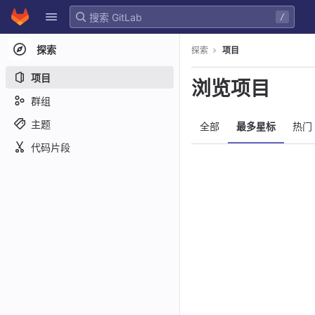
GitLab
/
Skip to content
探索
探索
项目
项目
浏览项目
群组
主题
全部
最多星标
热门
代码片段